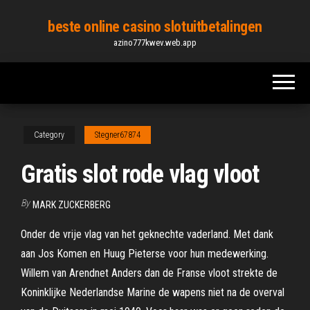
Skip
beste online casino slotuitbetalingen
to
azino777kwev.web.app
the
content
Category
Stegner67874
Gratis slot rode vlag vloot
By
MARK ZUCKERBERG
Onder de vrije vlag van het geknechte vaderland. Met dank
aan Jos Komen en Huug Pieterse voor hun medewerking.
Willem van Arendnet Anders dan de Franse vloot strekte de
Koninklijke Nederlandse Marine de wapens niet na de overval