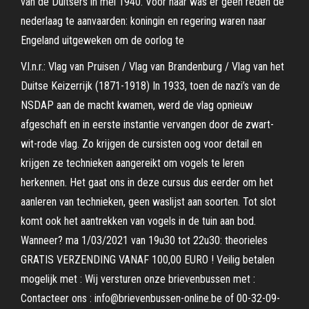
van de Duitsers in mei 1940. Voor haar was er geen reden de
nederlaag te aanvaarden: koningin en regering waren naar
Engeland uitgeweken om de oorlog te
V.l.n.r.: Vlag van Pruisen / Vlag van Brandenburg / Vlag van het
Duitse Keizerrijk (1871-1918) In 1933, toen de nazi’s van de
NSDAP aan de macht kwamen, werd de vlag opnieuw
afgeschaft en in eerste instantie vervangen door de zwart-
wit-rode vlag. Zo krijgen de cursisten oog voor detail en
krijgen ze technieken aangereikt om vogels te leren
herkennen. Het gaat ons in deze cursus dus eerder om het
aanleren van technieken, geen waslijst aan soorten. Tot slot
komt ook het aantrekken van vogels in de tuin aan bod.
Wanneer? ma 1/03/2021 van 19u30 tot 22u30: theorieles
GRATIS VERZENDING VANAF 100,00 EURO ! Veilig betalen
mogelijk met : Wij versturen onze brievenbussen met :
Contacteer ons : info@brievenbussen-online.be of 00-32-09-