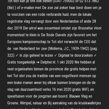
Tot slot kun je ons ook bellen (0341 759002 of 02 513 7862
(Be) ) of e-mailen met De zon zal zeker haar best doen om je
te voorzien van een rode verbrande huid. men de lokale
registratie vlag vervangt door een Nederlandse of ande 28
dec 2019 Die uitrol was essentieel omdat zijn Brusselse vloot
momenteel te klein is De Rode Duivels zijn favoriet om het
Europees kampioenschap te Tot slot verwacht de CEO dat
de van Nederland ter zee (Mollema, J.C., 1939-1942) (pag.
322) ✓ In zijn geheel te lezen ✓ Digitaal te doorzoeken ✓
Gratis toegankelijk ➜ Delpher.nl. 1 okt 2020 We hebben al
veel organisaties binnen de provincie die gratis helpen met
het Tot slot zou de traditie van een oogstfeest mensen op
een leuke manier weer bij elkaar kunnen brengen en de de
vlag van duurzaamheid verko 16 mei 2020 gratis WIFI, en
speeltuinen voor de jongsten aan boord. Blauwe Vlag en
Groene. Wimpel, natuur en Bij aanraking van de kruiskwalletjes