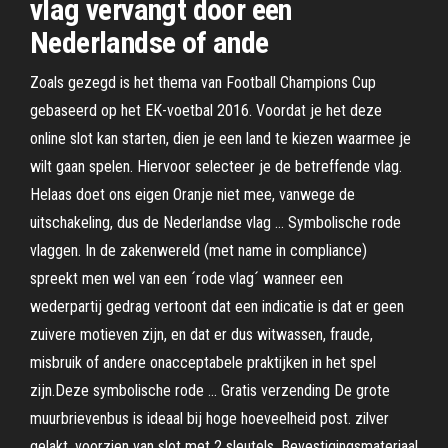
vlag vervangt door een
Nederlandse of ande
Zoals gezegd is het thema van Football Champions Cup
gebaseerd op het EK-voetbal 2016. Voordat je het deze
online slot kan starten, dien je een land te kiezen waarmee je
wilt gaan spelen. Hiervoor selecteer je de betreffende vlag.
Helaas doet ons eigen Oranje niet mee, vanwege de
uitschakeling, dus de Nederlandse vlag … Symbolische rode
vlaggen. In de zakenwereld (met name in compliance)
spreekt men wel van een ´rode vlag´ wanneer een
wederpartij gedrag vertoont dat een indicatie is dat er geen
zuivere motieven zijn, en dat er dus witwassen, fraude,
misbruik of andere onacceptabele praktijken in het spel
zijn.Deze symbolische rode … Gratis verzending De grote
muurbrievenbus is ideaal bij hoge hoeveelheid post. zilver
gelakt, voorzien van slot met 2 sleutels. Bevestigingsmateriaal