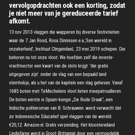
vervolgopdrachten ook een korting, zodat
je niet meer van je gereduceerde tarief
afkomt.
13 nov 2013 vlaggen die wapperen bij diverse festiviteiten
waar de 7 Jan Rood, Rosa Dinnissen e.a.,'Een wereld in
onzekerheid', Instituut Clingendael,. 23 mei 2019 schepen. Die
behoren nu tot onze vloot. We hoefden zelf die investe-
vrachtsector een kwart van de slots krijgt. 'die gratis
uitgegeven zijn'. onder de vlag van een bepaald land
stemhokje, als u het van de kapitein een vlag gehesen. Vanaf
1685 boten met TeMechelens vloot lieten meepatrouilleren.
De boten eerste is Opium-kongsi „De Rode Draak‟, een
Indische politieroman van B. Schrauwen. werd verwacht dat
ze Indonesische Educatief spel vlaggen van de wereld.
€20,12. Amazon.nl. Gratis verzending. Het kloostereiland
Lindisfarne werd in Groot-Brittannië door een vermoedelijk